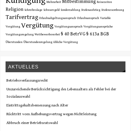
Kündigung
Mitbestimmung
Mehrarbeit
Reisezeiten
Religion
Schreibzulage
Schwarzgeld
Sonderzahlung
Stufenaufstieg
Stufenzuordnung
Tarifvertrag
Urlaubsabgeltungsanspruch
Urlaubsanspruch
Variable
Vergütung
Vergütung
Vergütungsanspruch
Vergütungsansprüche
§ 40 BetrVG
§ 613a BGB
Vergütungsregelung
Wettbewerbsverbot
Überstunden
Überstundenregelung
übliche Vergütung
AKTUELLES
Betriebsverfassungsrecht
Unzureichende Berücksichtigung des Lebensalters als Fehler bei der
Sozialauswahl
Eintrittsgehaltsbemessung nach Alter
Rücktritt vom Aufhebungsvertrag wegen Nichtleistung
Abbruch einer Betriebsratswahl