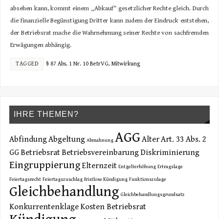
absehen kann, kommt einem „Abkauf“ gesetzlicher Rechte gleich. Durch
die finanzielle Begünstigung Dritter kann zudem der Eindruck entstehen,
der Betriebsrat mache die Wahrnehmung seiner Rechte von sachfremden
Erwägungen abhängig.
TAGGED
§ 87 Abs. 1 Nr. 10 BetrVG
,
Mitwirkung
IHRE THEMEN?
AGG
Abfindung
Abgeltung
Alter
Art. 33 Abs. 2
Abmahnung
GG
Betriebsrat
Betriebsvereinbarung
Diskriminierung
Eingruppierung
Elternzeit
Entgelterhöhung
Ertragslage
Feiertagsrecht
Feiertagszuschlag
fristlose Kündigung
Funktionszulage
Gleichbehandlung
Gleichbehandlungsgrundsatz
Konkurrentenklage
Kosten Betriebsrat