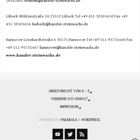
16502801
bremen@kanzlei-steinwachs.de
Lübeck Mühlenstraße 24 23552 Lübeck Tel +49 451 30505650 Fax +49
451 30505656
luebeck@kanzlei-steinwachs.de
Hannover Leonhardtstraße 6 30175 Hannover Tel +49 511-95731660 Fax
+49 511-95731667
hannover@kanzlei-steinwachs.de
www.kanzlei-steinwachs.de
ARBEITSRECHT VON A – Z
VERDIENE ICH GENUG?
IMPRESSUM
POWERED BY
PARABOLA
&
WORDPRESS.