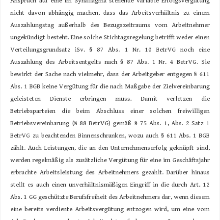
Anspruch auf eine im Synallagma stehende variable Erfolgsvergütung
nicht davon abhängig machen, dass das Arbeitsverhältnis zu einem
Auszahlungstag außerhalb des Bezugszeitraums vom Arbeitnehmer
ungekündigt besteht. Eine solche Stichtagsregelung betrifft weder einen
Verteilungsgrundsatz iSv. § 87 Abs. 1 Nr. 10 BetrVG noch eine
Auszahlung des Arbeitsentgelts nach § 87 Abs. 1 Nr. 4 BetrVG. Sie
bewirkt der Sache nach vielmehr, dass der Arbeitgeber entgegen § 611
Abs. 1 BGB keine Vergütung für die nach Maßgabe der Zielvereinbarung
geleisteten Dienste erbringen muss. Damit verletzen die
Betriebsparteien die beim Abschluss einer solchen freiwilligen
Betriebsvereinbarung (§ 88 BetrVG) gemäß § 75 Abs. 1, Abs. 2 Satz 1
BetrVG zu beachtenden Binnenschranken, wozu auch § 611 Abs. 1 BGB
zählt. Auch Leistungen, die an den Unternehmenserfolg geknüpft sind,
werden regelmäßig als zusätzliche Vergütung für eine im Geschäftsjahr
erbrachte Arbeitsleistung des Arbeitnehmers gezahlt. Darüber hinaus
stellt es auch einen unverhältnismäßigen Eingriff in die durch Art. 12
Abs. 1 GG geschützte Berufsfreiheit des Arbeitnehmers dar, wenn diesem
eine bereits verdiente Arbeitsvergütung entzogen wird, um eine vom