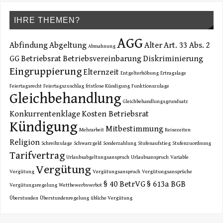
IHRE THEMEN?
AGG
Abfindung
Abgeltung
Alter
Art. 33 Abs. 2
Abmahnung
GG
Betriebsrat
Betriebsvereinbarung
Diskriminierung
Eingruppierung
Elternzeit
Entgelterhöhung
Ertragslage
Feiertagsrecht
Feiertagszuschlag
fristlose Kündigung
Funktionszulage
Gleichbehandlung
Gleichbehandlungsgrundsatz
Konkurrentenklage
Kosten Betriebsrat
Kündigung
Mitbestimmung
Mehrarbeit
Reisezeiten
Religion
Schreibzulage
Schwarzgeld
Sonderzahlung
Stufenaufstieg
Stufenzuordnung
Tarifvertrag
Urlaubsabgeltungsanspruch
Urlaubsanspruch
Variable
Vergütung
Vergütung
Vergütungsanspruch
Vergütungsansprüche
§ 40 BetrVG
§ 613a BGB
Vergütungsregelung
Wettbewerbsverbot
Überstunden
Überstundenregelung
übliche Vergütung