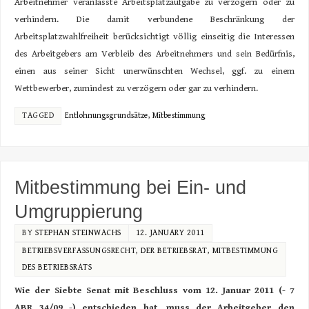
Arbeitnehmer veranlasste Arbeitsplatzaufgabe zu verzögern oder zu
verhindern. Die damit verbundene Beschränkung der
Arbeitsplatzwahlfreiheit berücksichtigt völlig einseitig die Interessen
des Arbeitgebers am Verbleib des Arbeitnehmers und sein Bedürfnis,
einen aus seiner Sicht unerwünschten Wechsel, ggf. zu einem
Wettbewerber, zumindest zu verzögern oder gar zu verhindern.
TAGGED
Entlohnungsgrundsätze
,
Mitbestimmung
Mitbestimmung bei Ein- und
Umgruppierung
BY
STEPHAN STEINWACHS
12. JANUARY 2011
BETRIEBSVERFASSUNGSRECHT
,
DER BETRIEBSRAT
,
MITBESTIMMUNG
DES BETRIEBSRATS
Wie der Siebte Senat mit Beschluss vom 12. Januar 2011 (- 7
ABR 34/09 -) entschieden hat, muss der Arbeitgeber den