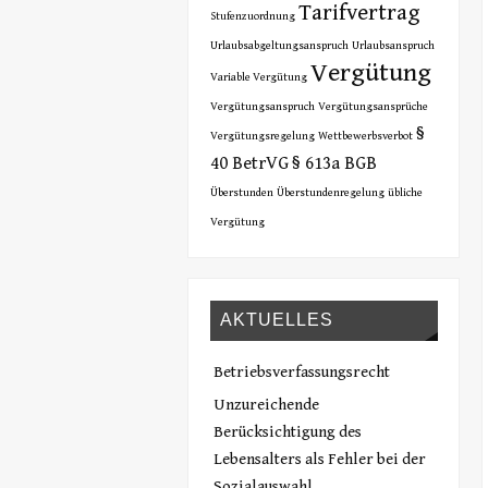
Tarifvertrag
Stufenzuordnung
Urlaubsabgeltungsanspruch
Urlaubsanspruch
Vergütung
Variable Vergütung
Vergütungsanspruch
Vergütungsansprüche
§
Vergütungsregelung
Wettbewerbsverbot
40 BetrVG
§ 613a BGB
Überstunden
Überstundenregelung
übliche
Vergütung
AKTUELLES
Betriebsverfassungsrecht
Unzureichende
Berücksichtigung des
Lebensalters als Fehler bei der
Sozialauswahl