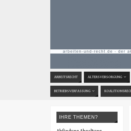
ARBEITSRECHT
ALTERSVERSORGUNG
BETRIEBSVERFASSUNG
KOALITIONSREC
IHRE THEMEN?
Abfindung
Abgeltung