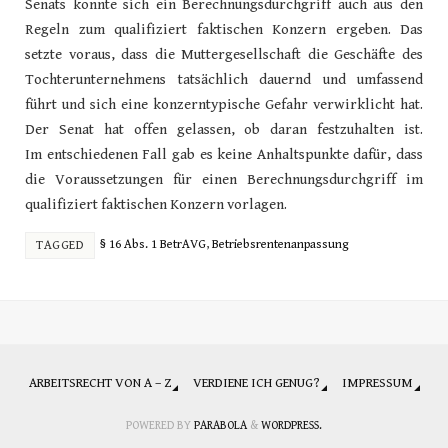
Senats konnte sich ein Berechnungsdurchgriff auch aus den
Regeln zum qualifiziert faktischen Konzern ergeben. Das
setzte voraus, dass die Muttergesellschaft die Geschäfte des
Tochterunternehmens tatsächlich dauernd und umfassend
führt und sich eine konzerntypische Gefahr verwirklicht hat.
Der Senat hat offen gelassen, ob daran festzuhalten ist.
Im entschiedenen Fall gab es keine Anhaltspunkte dafür, dass
die Voraussetzungen für einen Berechnungsdurchgriff im
qualifiziert faktischen Konzern vorlagen.
§ 16 Abs. 1 BetrAVG
,
Betriebsrentenanpassung
TAGGED
ARBEITSRECHT VON A – Z
VERDIENE ICH GENUG?
IMPRESSUM
POWERED BY
PARABOLA
&
WORDPRESS.