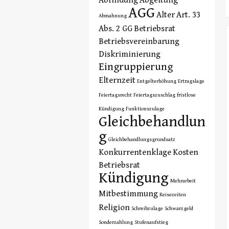
AGG
Alter
Art. 33
Abmahnung
Abs. 2 GG
Betriebsrat
Betriebsvereinbarung
Diskriminierung
Eingruppierung
Elternzeit
Entgelterhöhung
Ertragslage
Feiertagsrecht
Feiertagszuschlag
fristlose
Kündigung
Funktionszulage
Gleichbehandlun
g
Gleichbehandlungsgrundsatz
Konkurrentenklage
Kosten
Betriebsrat
Kündigung
Mehrarbeit
Mitbestimmung
Reisezeiten
Religion
Schreibzulage
Schwarzgeld
Sonderzahlung
Stufenaufstieg