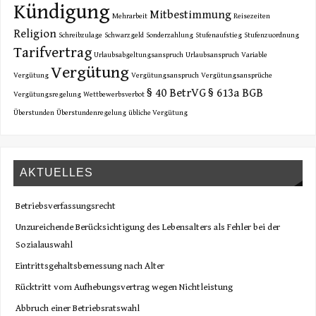
Kündigung
Mitbestimmung
Mehrarbeit
Reisezeiten
Religion
Schreibzulage
Schwarzgeld
Sonderzahlung
Stufenaufstieg
Stufenzuordnung
Tarifvertrag
Urlaubsabgeltungsanspruch
Urlaubsanspruch
Variable
Vergütung
Vergütung
Vergütungsanspruch
Vergütungsansprüche
§ 40 BetrVG
§ 613a BGB
Vergütungsregelung
Wettbewerbsverbot
Überstunden
Überstundenregelung
übliche Vergütung
AKTUELLES
Betriebsverfassungsrecht
Unzureichende Berücksichtigung des Lebensalters als Fehler bei der
Sozialauswahl
Eintrittsgehaltsbemessung nach Alter
Rücktritt vom Aufhebungsvertrag wegen Nichtleistung
Abbruch einer Betriebsratswahl