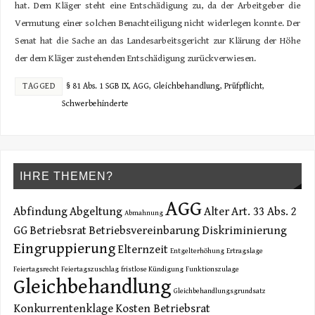
hat. Dem Kläger steht eine Entschädigung zu, da der Arbeitgeber die
Vermutung einer solchen Benachteiligung nicht widerlegen konnte. Der
Senat hat die Sache an das Landesarbeitsgericht zur Klärung der Höhe
der dem Kläger zustehenden Entschädigung zurückverwiesen.
TAGGED
§ 81 Abs. 1 SGB IX
,
AGG
,
Gleichbehandlung
,
Prüfpflicht
,
Schwerbehinderte
IHRE THEMEN?
AGG
Abfindung
Abgeltung
Alter
Art. 33 Abs. 2
Abmahnung
GG
Betriebsrat
Betriebsvereinbarung
Diskriminierung
Eingruppierung
Elternzeit
Entgelterhöhung
Ertragslage
Feiertagsrecht
Feiertagszuschlag
fristlose Kündigung
Funktionszulage
Gleichbehandlung
Gleichbehandlungsgrundsatz
Konkurrentenklage
Kosten Betriebsrat