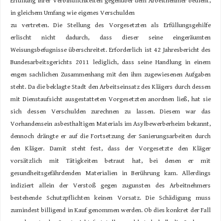
Erfüllung ihrer Verbindlichkeiten gegenüber dem Arbeitnehmer bedient,
in gleichem Umfang wie eigenes Verschulden
zu vertreten. Die Stellung des Vorgesetzten als Erfüllungsgehilfe
erlischt nicht dadurch, dass dieser seine eingeräumten
Weisungsbefugnisse überschreitet. Erforderlich ist 42 Jahresbericht des
Bundesarbeitsgerichts 2011 lediglich, dass seine Handlung in einem
engen sachlichen Zusammenhang mit den ihm zugewiesenen Aufgaben
steht. Da die beklagte Stadt den Arbeitseinsatz des Klägers durch dessen
mit Dienstaufsicht ausgestatteten Vorgesetzten anordnen ließ, hat sie
sich dessen Verschulden zurechnen zu lassen. Diesem war das
Vorhandensein asbesthaltigen Materials im Asylbewerberheim bekannt,
dennoch drängte er auf die Fortsetzung der Sanierungsarbeiten durch
den Kläger. Damit steht fest, dass der Vorgesetzte den Kläger
vorsätzlich mit Tätigkeiten betraut hat, bei denen er mit
gesundheitsgefährdenden Materialien in Berührung kam. Allerdings
indiziert allein der Verstoß gegen zugunsten des Arbeitnehmers
bestehende Schutzpflichten keinen Vorsatz. Die Schädigung muss
zumindest billigend in Kauf genommen werden. Ob dies konkret der Fall