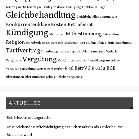
Feiertagsrecht
Feiertagszuschlag
fristlose Kündigung
Funktionszulage
Gleichbehandlung
Gleichbehandlungsgrundsatz
Konkurrentenklage
Kosten Betriebsrat
Kündigung
Mitbestimmung
Mehrarbeit
Reisezeiten
Religion
Schreibzulage
Schwarzgeld
Sonderzahlung
Stufenaufstieg
Stufenzuordnung
Tarifvertrag
Urlaubsabgeltungsanspruch
Urlaubsanspruch
Variable
Vergütung
Vergütung
Vergütungsanspruch
Vergütungsansprüche
§ 40 BetrVG
§ 613a BGB
Vergütungsregelung
Wettbewerbsverbot
Überstunden
Überstundenregelung
übliche Vergütung
AKTUELLES
Betriebsverfassungsrecht
Unzureichende Berücksichtigung des Lebensalters als Fehler bei der
Sozialauswahl