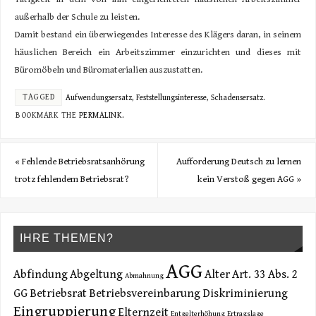
außerhalb der Schule zu leisten.
Damit bestand ein überwiegendes Interesse des Klägers daran, in seinem
häuslichen Bereich ein Arbeitszimmer einzurichten und dieses mit
Büromöbeln und Büromaterialien auszustatten.
TAGGED
Aufwendungsersatz
,
Feststellungsinteresse
,
Schadensersatz
.
BOOKMARK THE
PERMALINK
.
«
Fehlende Betriebsratsanhörung
Aufforderung Deutsch zu lernen
trotz fehlendem Betriebsrat?
kein Verstoß gegen AGG
»
IHRE THEMEN?
AGG
Abfindung
Abgeltung
Alter
Art. 33 Abs. 2
Abmahnung
GG
Betriebsrat
Betriebsvereinbarung
Diskriminierung
Eingruppierung
Elternzeit
Entgelterhöhung
Ertragslage