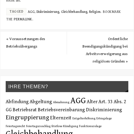
nicht an.
TAGGED
AGG
,
Diskriminierung
,
Gleichbehandlung
,
Religion
.
BOOKMARK
THE
PERMALINK
.
«
Voraussetzungen des
Ordentliche
Betriebsübergangs
Beendigungskündigung bei
Arbeitsverweigerung aus
religiösen Gründen
»
IHRE THEMEN?
AGG
Abfindung
Abgeltung
Alter
Art. 33 Abs. 2
Abmahnung
GG
Betriebsrat
Betriebsvereinbarung
Diskriminierung
Eingruppierung
Elternzeit
Entgelterhöhung
Ertragslage
Feiertagsrecht
Feiertagszuschlag
fristlose Kündigung
Funktionszulage
Gleichbehandlung