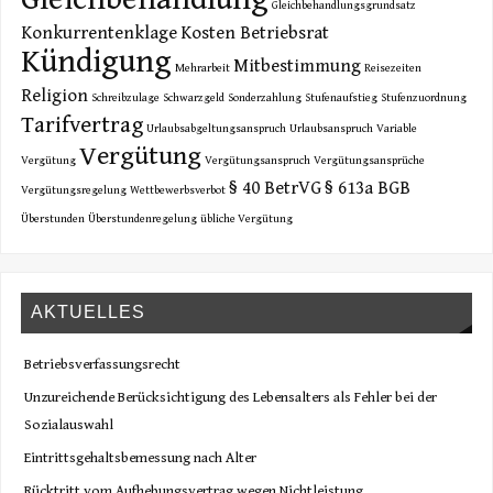
Gleichbehandlungsgrundsatz
Konkurrentenklage
Kosten Betriebsrat
Kündigung
Mitbestimmung
Mehrarbeit
Reisezeiten
Religion
Schreibzulage
Schwarzgeld
Sonderzahlung
Stufenaufstieg
Stufenzuordnung
Tarifvertrag
Urlaubsabgeltungsanspruch
Urlaubsanspruch
Variable
Vergütung
Vergütung
Vergütungsanspruch
Vergütungsansprüche
§ 40 BetrVG
§ 613a BGB
Vergütungsregelung
Wettbewerbsverbot
Überstunden
Überstundenregelung
übliche Vergütung
AKTUELLES
Betriebsverfassungsrecht
Unzureichende Berücksichtigung des Lebensalters als Fehler bei der
Sozialauswahl
Eintrittsgehaltsbemessung nach Alter
Rücktritt vom Aufhebungsvertrag wegen Nichtleistung